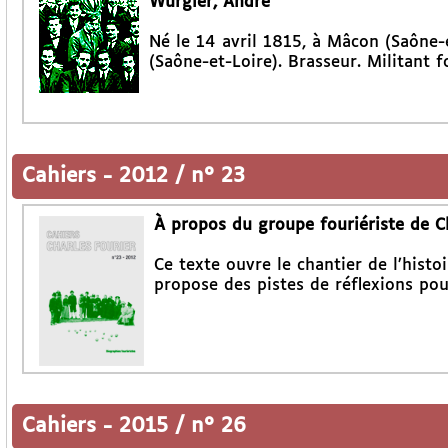
Wurgler, André
Né le 14 avril 1815, à Mâcon (Saône-
(Saône-et-Loire). Brasseur. Militant f
Cahiers
-
2012 / n° 23
À propos du groupe fouriériste de 
Ce texte ouvre le chantier de l’hist
propose des pistes de réflexions pou
Cahiers
-
2015 / n° 26