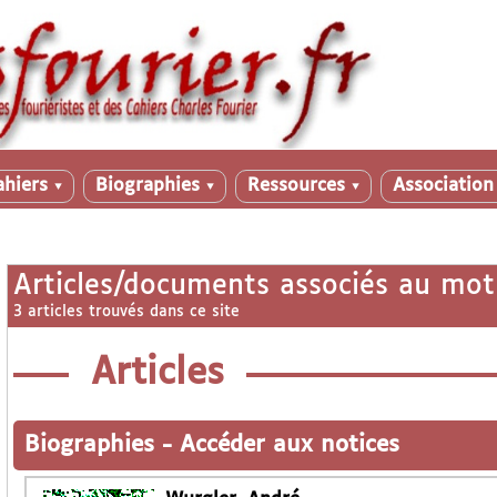
ahiers
Biographies
Ressources
Associatio
▼
▼
▼
Articles/documents associés au mot
3 articles trouvés dans ce site
Articles
Biographies
-
Accéder aux notices