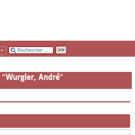
n
▼
 "
Wurgler, André
"