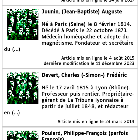
Article mis en ligne le
14 juin 2017
Jounin, (Jean-Baptiste) Auguste
Né à Paris (Seine) le 8 février 1814.
Décédé à Paris le 22 octobre 1873.
Médecin homéopathe et adepte du
magnétisme. Fondateur et secrétaire
du (…)
Article mis en ligne le
4 août 2015
dernière modification le 11 décembre 2023
Devert, Charles (-Simon-) Frédéric
Né le 17 avril 1815 à Lyon (Rhône).
Professeur puis rentier. Propriétaire-
gérant de La Tribune lyonnaise à
partir de juillet 1848, et rédacteur
en (…)
Article mis en ligne le
23 mars 2014
Poulard, Philippe-François (parfois
François)