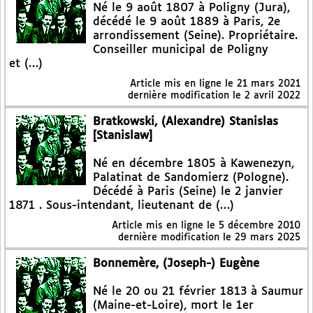
Né le 9 août 1807 à Poligny (Jura),
décédé le 9 août 1889 à Paris, 2e
arrondissement (Seine). Propriétaire.
Conseiller municipal de Poligny
et (…)
Article mis en ligne le
21 mars 2021
dernière modification le 2 avril 2022
Bratkowski, (Alexandre) Stanislas
[Stanislaw]
Né en décembre 1805 à Kawenezyn,
Palatinat de Sandomierz (Pologne).
Décédé à Paris (Seine) le 2 janvier
1871 . Sous-intendant, lieutenant de (…)
Article mis en ligne le
5 décembre 2010
dernière modification le 29 mars 2025
Bonnemère, (Joseph-) Eugène
Né le 20 ou 21 février 1813 à Saumur
(Maine-et-Loire), mort le 1er