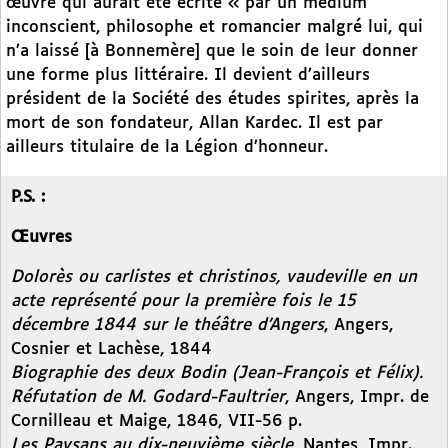
œuvre qui aurait été écrite « par un médium
inconscient, philosophe et romancier malgré lui, qui
n’a laissé [à Bonnemère] que le soin de leur donner
une forme plus littéraire. Il devient d’ailleurs
président de la Société des études spirites, après la
mort de son fondateur, Allan Kardec. Il est par
ailleurs titulaire de la Légion d’honneur.
P.S. :
Œuvres
Dolorès ou carlistes et christinos, vaudeville en un
acte représenté pour la première fois le 15
décembre 1844 sur le théâtre d’Angers
, Angers,
Cosnier et Lachèse, 1844
Biographie des deux Bodin (Jean-François et Félix).
Réfutation de M. Godard-Faultrier
, Angers, Impr. de
Cornilleau et Maige, 1846, VII-56 p.
Les Paysans au dix-neuvième siècle
, Nantes, Impr.