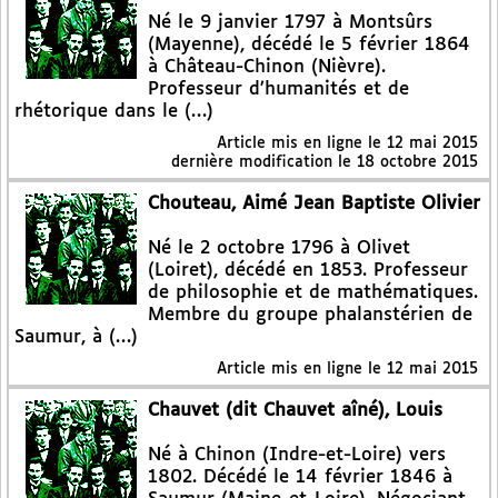
Né le 9 janvier 1797 à Montsûrs
(Mayenne), décédé le 5 février 1864
à Château-Chinon (Nièvre).
Professeur d’humanités et de
rhétorique dans le (…)
Article mis en ligne le
12 mai 2015
dernière modification le 18 octobre 2015
Chouteau, Aimé Jean Baptiste Olivier
Né le 2 octobre 1796 à Olivet
(Loiret), décédé en 1853. Professeur
de philosophie et de mathématiques.
Membre du groupe phalanstérien de
Saumur, à (…)
Article mis en ligne le
12 mai 2015
Chauvet (dit Chauvet aîné), Louis
Né à Chinon (Indre-et-Loire) vers
1802. Décédé le 14 février 1846 à