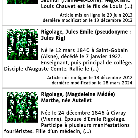
Saumur (Maine-et-Loire). Négociant.
Louis Chauvet est le fils de Louis (…)
Article mis en ligne le
29 juin 2013
dernière modification le 19 décembre 2013
Rigolage, Jules Emile (pseudonyme :
Jules Rig)
Né le 12 mars 1840 à Saint-Gobain
(Aisne), décédé le 7 janvier 1927.
Enseignant, puis principal de collège.
Disciple d’Auguste Comte. Rallie le (…)
Article mis en ligne le
18 décembre 2012
dernière modification le 28 mars 2024
Rigolage, (Magdeleine Médée)
Marthe, née Autellet
Née le 24 décembre 1846 à Civray
(Vienne). Épouse d’Emile Rigolage.
Participe à plusieurs manifestations
fouriéristes. Fille d’un médecin, (…)