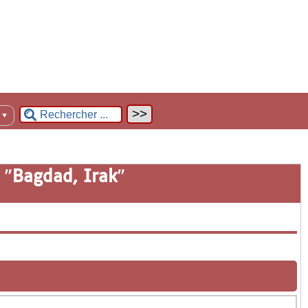
n
▼
 "
Bagdad, Irak
"