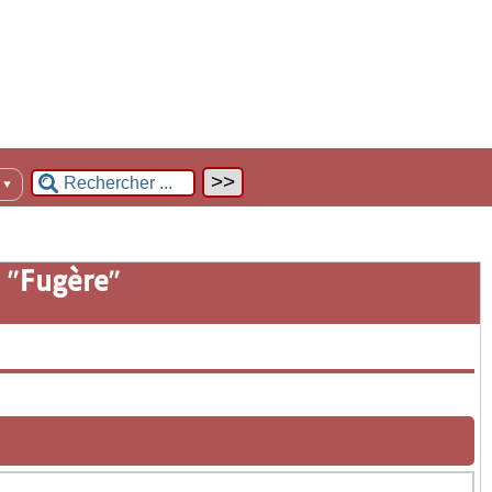
n
▼
 "
Fugère
"