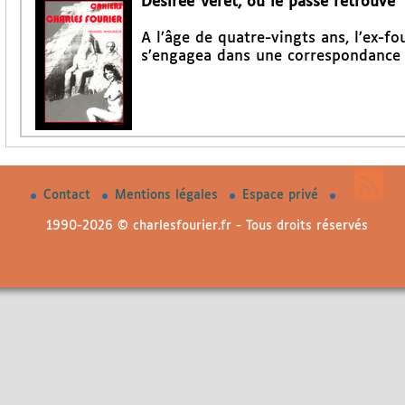
Désirée Véret, ou le passé retrouvé
A l’âge de quatre-vingts ans, l’ex-fo
s’engagea dans une correspondance a
Contact
Mentions légales
Espace privé
1990-2026 © charlesfourier.fr - Tous droits réservés