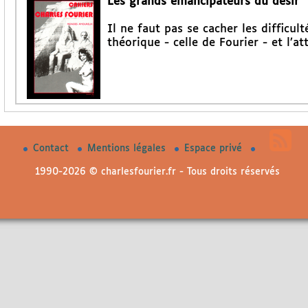
Les grands émancipateurs du désir
Il ne faut pas se cacher les difficu
théorique - celle de Fourier - et l’at
Contact
Mentions légales
Espace privé
1990-2026 © charlesfourier.fr - Tous droits réservés