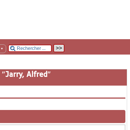
n
▼
 "
Jarry, Alfred
"