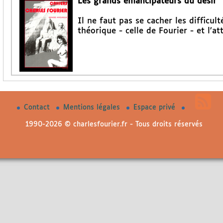
Les grands émancipateurs du désir
Il ne faut pas se cacher les difficu
théorique - celle de Fourier - et l’at
Contact
Mentions légales
Espace privé
1990-2026 © charlesfourier.fr - Tous droits réservés