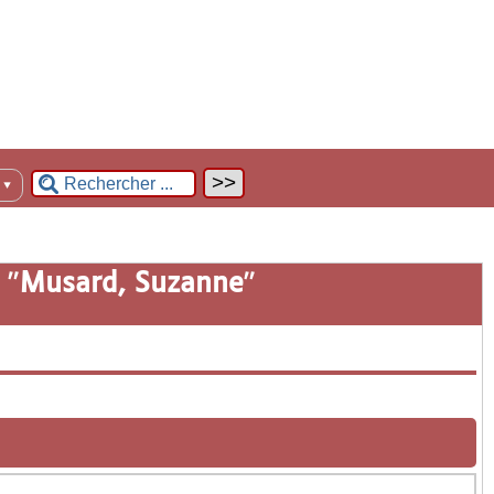
n
▼
 "
Musard, Suzanne
"