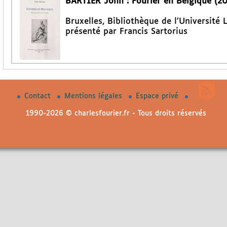
BARTIER John : Fourier en Belgique (2
Bruxelles, Bibliothèque de l’Université 
présenté par Francis Sartorius
Contact
Mentions légales
Espace privé
1990-2026 © charlesfourier.fr - Tous droits réservés