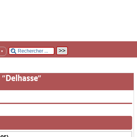
n
▼
 "
Delhasse
"