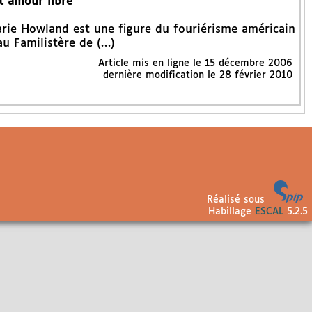
t amour libre
arie Howland est une figure du fouriérisme américain
au Familistère de (…)
Article mis en ligne le
15 décembre 2006
dernière modification le 28 février 2010
Réalisé sous
Habillage
ESCAL
5.2.5