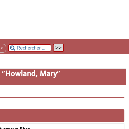
n
▼
 "
Howland, Mary
"