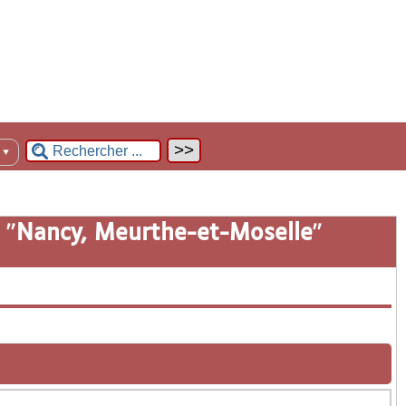
n
▼
 "
Nancy, Meurthe-et-Moselle
"