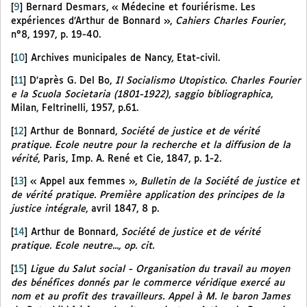
[
9
]
Bernard Desmars, « Médecine et fouriérisme. Les
expériences d’Arthur de Bonnard »,
Cahiers Charles Fourier
,
n°8, 1997, p. 19-40.
[
10
]
Archives municipales de Nancy, Etat-civil.
[
11
]
D’après G. Del Bo,
Il Socialismo Utopistico. Charles Fourier
e la Scuola Societaria (1801-1922), saggio bibliographica
,
Milan, Feltrinelli, 1957, p.61.
[
12
]
Arthur de Bonnard,
Société de justice et de vérité
pratique. Ecole neutre pour la recherche et la diffusion de la
vérité
, Paris, Imp. A. René et Cie, 1847, p. 1-2.
[
13
]
« Appel aux femmes »,
Bulletin de la Société de justice et
de vérité pratique. Première application des principes de la
justice intégrale
, avril 1847, 8 p.
[
14
]
Arthur de Bonnard,
Société de justice et de vérité
pratique. Ecole neutre..., op. cit.
[
15
]
Ligue du Salut social - Organisation du travail au moyen
des bénéfices donnés par le commerce véridique exercé au
nom et au profit des travailleurs. Appel à M. le baron James