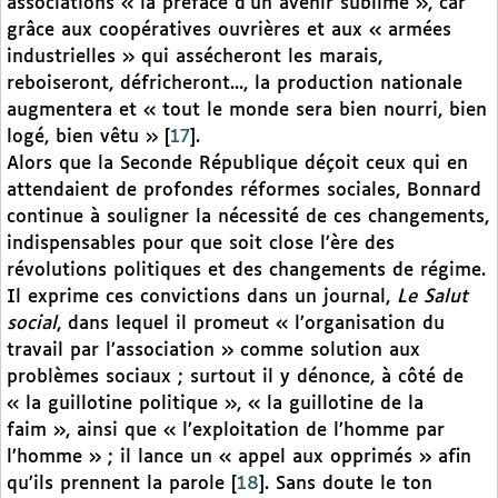
associations « la préface d’un avenir sublime », car
grâce aux coopératives ouvrières et aux « armées
industrielles » qui assécheront les marais,
reboiseront, défricheront..., la production nationale
augmentera et « tout le monde sera bien nourri, bien
logé, bien vêtu »
[
17
]
.
Alors que la Seconde République déçoit ceux qui en
attendaient de profondes réformes sociales, Bonnard
continue à souligner la nécessité de ces changements,
indispensables pour que soit close l’ère des
révolutions politiques et des changements de régime.
Il exprime ces convictions dans un journal,
Le Salut
social
, dans lequel il promeut « l’organisation du
travail par l’association » comme solution aux
problèmes sociaux ; surtout il y dénonce, à côté de
« la guillotine politique », « la guillotine de la
faim », ainsi que « l’exploitation de l’homme par
l’homme » ; il lance un « appel aux opprimés » afin
qu’ils prennent la parole
[
18
]
. Sans doute le ton