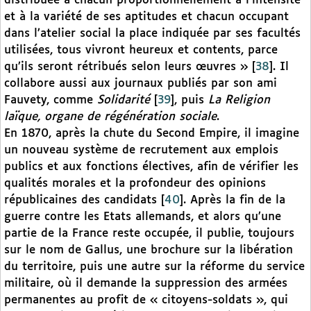
distribuée à chacun proportionnellement à l’intensité
et à la variété de ses aptitudes et chacun occupant
dans l’atelier social la place indiquée par ses facultés
utilisées, tous vivront heureux et contents, parce
qu’ils seront rétribués selon leurs œuvres »
[
38
]
. Il
collabore aussi aux journaux publiés par son ami
Fauvety, comme
Solidarité
[
39
]
, puis
La Religion
laïque, organe de régénération sociale
.
En 1870, après la chute du Second Empire, il imagine
un nouveau système de recrutement aux emplois
publics et aux fonctions électives, afin de vérifier les
qualités morales et la profondeur des opinions
républicaines des candidats
[
40
]
. Après la fin de la
guerre contre les Etats allemands, et alors qu’une
partie de la France reste occupée, il publie, toujours
sur le nom de Gallus, une brochure sur la libération
du territoire, puis une autre sur la réforme du service
militaire, où il demande la suppression des armées
permanentes au profit de « citoyens-soldats », qui