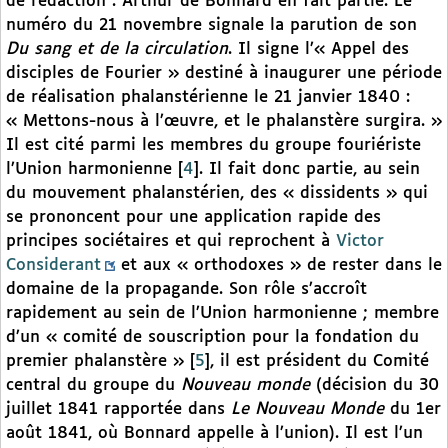
de rédaction : Arthur de Bonnard en fait partie. Le
numéro du 21 novembre signale la parution de son
Du sang et de la circulation
. Il signe l’« Appel des
disciples de Fourier » destiné à inaugurer une période
de réalisation phalanstérienne le 21 janvier 1840 :
« Mettons-nous à l’œuvre, et le phalanstère surgira. »
Il est cité parmi les membres du groupe fouriériste
l’Union harmonienne
[
4
]
. Il fait donc partie, au sein
du mouvement phalanstérien, des « dissidents » qui
se prononcent pour une application rapide des
principes sociétaires et qui reprochent à
Victor
Considerant
et aux « orthodoxes » de rester dans le
domaine de la propagande. Son rôle s’accroît
rapidement au sein de l’Union harmonienne ; membre
d’un « comité de souscription pour la fondation du
premier phalanstère »
[
5
]
, il est président du Comité
central du groupe du
Nouveau monde
(décision du 30
juillet 1841 rapportée dans
Le Nouveau Monde
du 1er
août 1841, où Bonnard appelle à l’union). Il est l’un