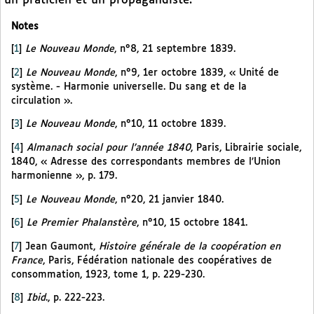
un praticien et un propagandiste.
Notes
[
1
]
Le Nouveau Monde
, n°8, 21 septembre 1839.
[
2
]
Le Nouveau Monde
, n°9, 1er octobre 1839, « Unité de
système. - Harmonie universelle. Du sang et de la
circulation ».
[
3
]
Le Nouveau Monde
, n°10, 11 octobre 1839.
[
4
]
Almanach social pour l’année 1840
, Paris, Librairie sociale,
1840, « Adresse des correspondants membres de l’Union
harmonienne », p. 179.
[
5
]
Le Nouveau Monde
, n°20, 21 janvier 1840.
[
6
]
Le Premier Phalanstère
, n°10, 15 octobre 1841.
[
7
]
Jean Gaumont,
Histoire générale de la coopération en
France
, Paris, Fédération nationale des coopératives de
consommation, 1923, tome 1, p. 229-230.
[
8
]
Ibid
., p. 222-223.