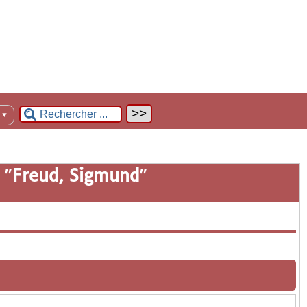
n
▼
 "
Freud, Sigmund
"