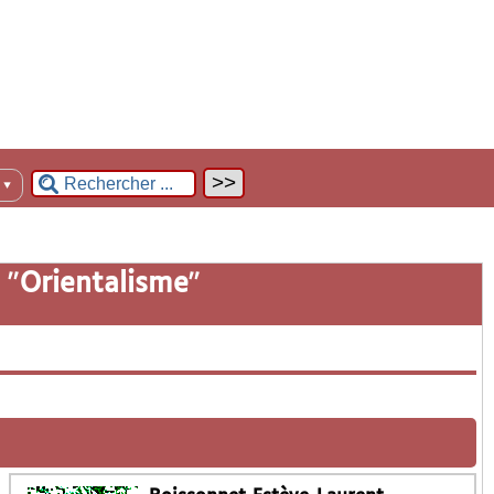
n
▼
 "
Orientalisme
"