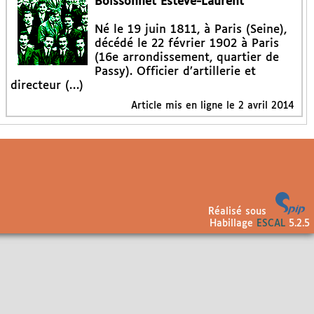
Boissonnet Estève-Laurent
Né le 19 juin 1811, à Paris (Seine),
décédé le 22 février 1902 à Paris
(16e arrondissement, quartier de
Passy). Officier d’artillerie et
directeur (…)
Article mis en ligne le
2 avril 2014
Réalisé sous
Habillage
ESCAL
5.2.5