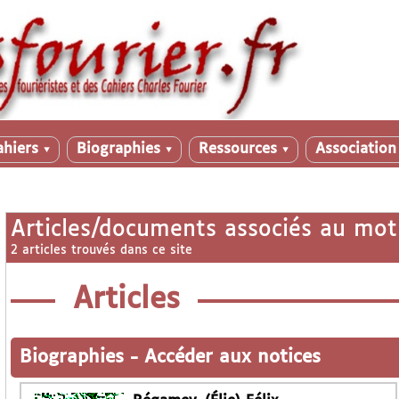
ahiers
Biographies
Ressources
Associatio
▼
▼
▼
Articles/documents associés au mot
2 articles trouvés dans ce site
Articles
Biographies
-
Accéder aux notices