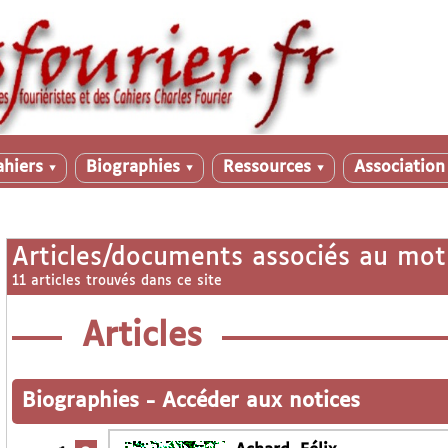
ahiers
Biographies
Ressources
Associatio
▼
▼
▼
Articles/documents associés au mot
11 articles trouvés dans ce site
Articles
Biographies
-
Accéder aux notices