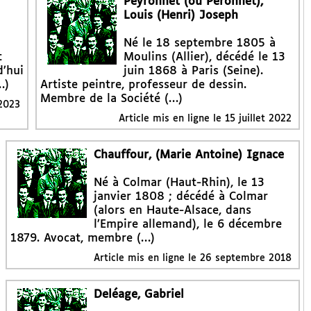
Peyronnet (ou Péronnet),
Louis (Henri) Joseph
Né le 18 septembre 1805 à
t
Moulins (Allier), décédé le 13
d’hui
juin 1868 à Paris (Seine).
…)
Artiste peintre, professeur de dessin.
Membre de la Société (…)
 2023
Article mis en ligne le
15 juillet 2022
Chauffour, (Marie Antoine) Ignace
Né à Colmar (Haut-Rhin), le 13
janvier 1808 ; décédé à Colmar
(alors en Haute-Alsace, dans
l’Empire allemand), le 6 décembre
1879. Avocat, membre (…)
Article mis en ligne le
26 septembre 2018
Deléage, Gabriel