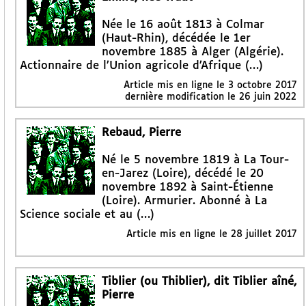
Née le 16 août 1813 à Colmar
(Haut-Rhin), décédée le 1er
novembre 1885 à Alger (Algérie).
Actionnaire de l’Union agricole d’Afrique (…)
Article mis en ligne le
3 octobre 2017
dernière modification le 26 juin 2022
Rebaud, Pierre
Né le 5 novembre 1819 à La Tour-
en-Jarez (Loire), décédé le 20
novembre 1892 à Saint-Étienne
(Loire). Armurier. Abonné à La
Science sociale et au (…)
Article mis en ligne le
28 juillet 2017
Tiblier (ou Thiblier), dit Tiblier aîné,
Pierre