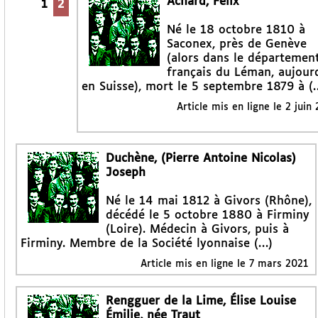
Achard, Félix
1
2
Né le 18 octobre 1810 à
Saconex, près de Genève
(alors dans le départemen
français du Léman, aujour
en Suisse), mort le 5 septembre 1879 à (
Article mis en ligne le
2 juin
Duchène, (Pierre Antoine Nicolas)
Joseph
Né le 14 mai 1812 à Givors (Rhône),
décédé le 5 octobre 1880 à Firminy
(Loire). Médecin à Givors, puis à
Firminy. Membre de la Société lyonnaise (…)
Article mis en ligne le
7 mars 2021
Rengguer de la Lime, Élise Louise
Émilie, née Traut