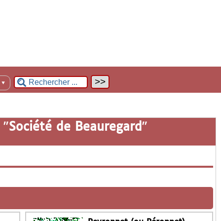
n
▼
 "
Société de Beauregard
"