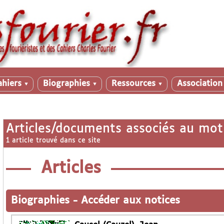
ahiers
Biographies
Ressources
Associatio
▼
▼
▼
Articles/documents associés au mot
1 article trouvé dans ce site
Articles
Biographies
-
Accéder aux notices