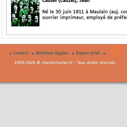
Causel (Cauzel), Jean
Né le 30 juin 1811 à Maulain (auj. 
ouvrier imprimeur, employé de préfec
Contact
Mentions légales
Espace privé
1990-2026 © charlesfourier.fr - Tous droits réservés