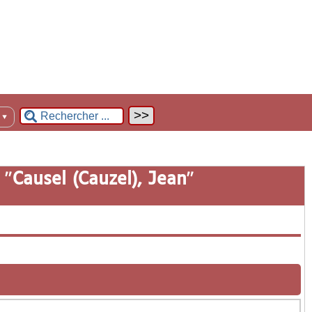
n
▼
 "
Causel (Cauzel), Jean
"