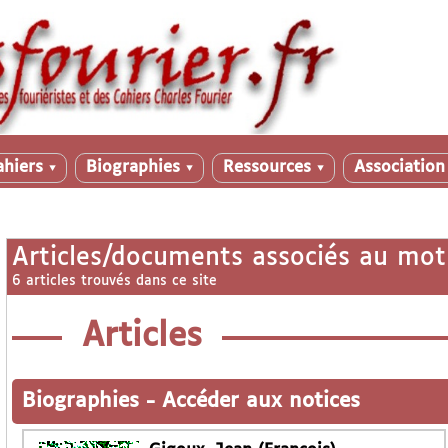
ahiers
Biographies
Ressources
Associatio
▼
▼
▼
Articles/documents associés au mot
6 articles trouvés dans ce site
Articles
Biographies
-
Accéder aux notices