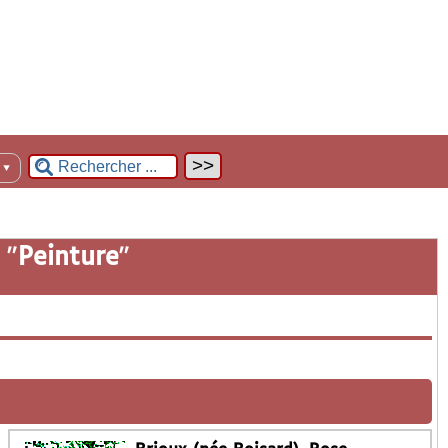
n
▼
 "
Peinture
"