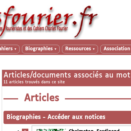
ahiers
Biographies
Ressources
Associatio
▼
▼
▼
Articles/documents associés au mot
11 articles trouvés dans ce site
Articles
Biographies
-
Accéder aux notices