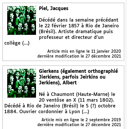
Piel, Jacques
Décédé dans la semaine précédant
le 22 février 1857 à Rio de Janeiro
(Brésil). Artiste dramatique puis
professeur et directeur d’un
collège (…)
Article mis en ligne le
11 janvier 2020
dernière modification le 27 décembre 2021
Gierkens (également orthographié
Jierkiens, parfois Jeirkins ou
Jerkiens), Albert
Né à Chaumont (Haute-Marne) le
20 ventôse an X (11 mars 1802).
Décédé à Rio de Janeiro (Brésil) le 5 (?) octobre
1884. Ouvrier cordonnier à Lyon (…)
Article mis en ligne le
2 septembre 2019
dernière modification le 27 décembre 2021