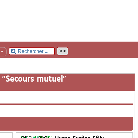
n
▼
 "
Secours mutuel
"