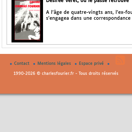
Désirée Véret, ou le passé retrouvé
A l’âge de quatre-vingts ans, l’ex-fo
s’engagea dans une correspondance a
Contact
Mentions légales
Espace privé
1990-2026 © charlesfourier.fr - Tous droits réservés