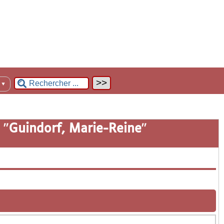
n
▼
 "
Guindorf, Marie-Reine
"