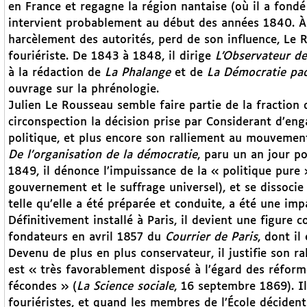
en France et regagne la région nantaise (où il a fondé
intervient probablement au début des années 1840. À 
harcèlement des autorités, perd de son influence, L
fouriériste. De 1843 à 1848, il dirige
L’Observateur d
à la rédaction de
La Phalange
et de
La Démocratie pac
ouvrage sur la phrénologie.
Julien Le Rousseau semble faire partie de la fraction
circonspection la décision prise par Considerant d’enga
politique, et plus encore son ralliement au mouvemen
De l’organisation de la démocratie
, paru un an jour p
1849, il dénonce l’impuissance de la « politique pure
gouvernement et le suffrage universel), et se dissocie
telle qu’elle a été préparée et conduite, a été une im
Définitivement installé à Paris, il devient une figure c
fondateurs en avril 1857 du
Courrier de Paris
, dont il
Devenu de plus en plus conservateur, il justifie son ra
est « très favorablement disposé à l’égard des réforme
fécondes » (
La Science sociale
, 16 septembre 1869). I
fouriéristes, et quand les membres de l’École déciden