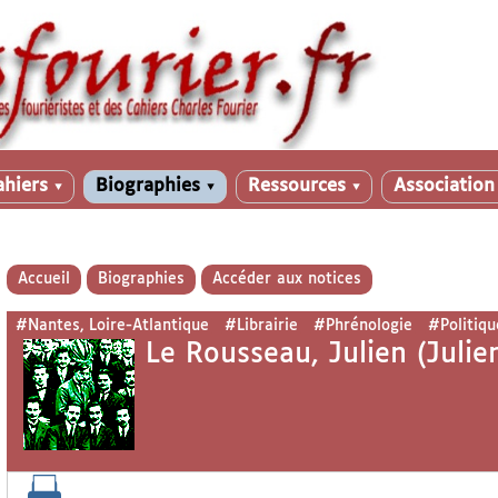
ahiers
Biographies
Ressources
Associatio
▼
▼
▼
Accueil
Biographies
Accéder aux notices
#Nantes, Loire-Atlantique
#Librairie
#Phrénologie
#Politiqu
Le Rousseau, Julien (Julie