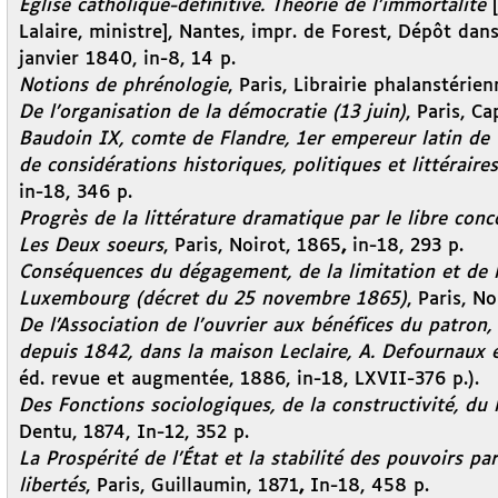
Église catholique-définitive. Théorie de l’immortalité
[
Lalaire, ministre], Nantes, impr. de Forest, Dépôt dans 
janvier 1840, in-8, 14 p.
Notions de phrénologie
, Paris, Librairie phalanstérie
De l’organisation de la démocratie (13 juin)
, Paris, C
Baudoin IX, comte de Flandre, 1er empereur latin de 
de considérations historiques, politiques et littéraire
in-18, 346 p.
Progrès de la littérature dramatique par le libre co
Les Deux soeurs
, Paris, Noirot, 1865
,
in-18, 293 p.
Conséquences du dégagement, de la limitation et de l
Luxembourg (décret du 25 novembre 1865)
, Paris, No
De l’Association de l’ouvrier aux bénéfices du patron
depuis 1842, dans la maison Leclaire, A. Defournaux e
éd. revue et augmentée, 1886, in-18, LXVII-376 p.).
Des Fonctions sociologiques, de la constructivité, du 
Dentu, 1874, In-12, 352 p.
La Prospérité de l’État et la stabilité des pouvoirs p
libertés
, Paris, Guillaumin, 1871
,
In-18, 458 p.