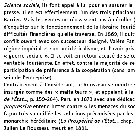
Science sociale
, ils font appel à lui pour en assurer l
presse. Il en est effectivement l’un des trois principa
Barrier. Mais les ventes ne réussissent pas à décolle
d’enquêter sur le fonctionnement de la librairie fouri
difficultés financières qu’elle traverse. En 1869, il qui
conflit ouvert avec son successeur désigné, Valère Fane
régime impérial et son anticléricalisme, et d’avoir pris
« guerre sociale ». Il se voit en retour accusé de se
véritable fouriériste. En effet, contre la majorité de s
participation de préférence à la coopération (sans jam
sein de l’entreprise).
Contrairement à Considerant, Le Rousseau se montre 
insurgés comme des « malfaiteurs », et appelant à la 
de l’État...
, p. 159-264). Paru en 1873 avec une dédica
progressive
entend lutter contre « les menaces du soc
façon très simplifiée les solutions préconisées par les f
monarchie héréditaire (
La Prospérité de l’État...
, chap.
Julien Le Rousseau meurt en 1891.