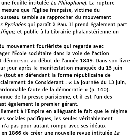
 une feuille intitulée
Le Philophane
). La rupture
mesure que l’Église française, victime du
e Rousseau semble se rapprocher du mouvement
es Pyrénées
qui paraît à Pau. Il prend également part
ifique
, et publie à la Librairie phalanstérienne un
 du mouvement fouriériste qui regarde avec
ger l’École sociétaire dans la voie de l’action
t démoc-soc au début de l’année 1849. Dans son livre
our jour après la manifestation manquée du 13 juin
 » (tout en défendant la forme républicaine de
 clairement de Considerant : « La journée du 13 juin,
pardonnable faute de la démocratie » (p. 140).
onnue de la presse parisienne, et il est l’un des
 est également le premier gérant.
lliement à l’Empire en alléguant le fait que le régime
s sociales pacifiques, les seules véritablement
l n’a pas pour autant rompu avec ses idéaux
t en 1866 de créer une nouvelle revue intitulée
La