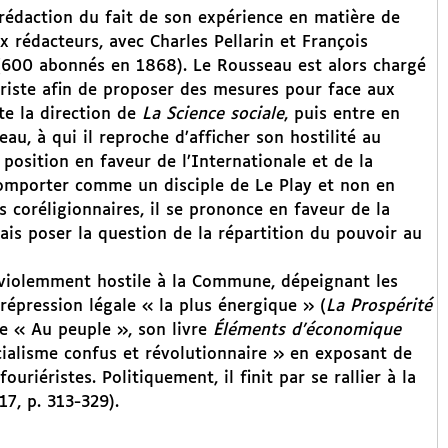
a rédaction du fait de son expérience en matière de
ux rédacteurs, avec Charles Pellarin et François
r (600 abonnés en 1868). Le Rousseau est alors chargé
ériste afin de proposer des mesures pour face aux
tte la direction de
La Science sociale
, puis entre en
au, à qui il reproche d’afficher son hostilité au
 position en faveur de l’Internationale et de la
 comporter comme un disciple de Le Play et non en
es coréligionnaires, il se prononce en faveur de la
ais poser la question de la répartition du pouvoir au
violemment hostile à la Commune, dépeignant les
répression légale « la plus énergique » (
La Prospérité
ce « Au peuple », son livre
Éléments d’économique
ialisme confus et révolutionnaire » en exposant de
ouriéristes. Politiquement, il finit par se rallier à la
 17, p. 313-329).