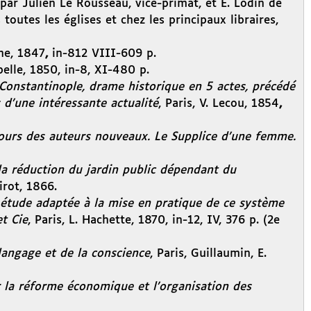
par Julien Le Rousseau, vice-primat, et E. Lodin de
toutes les églises et chez les principaux libraires,
nne, 1847
,
in-812 VIII-609 p.
apelle, 1850, in-8, XI-480 p.
Constantinople, drame historique en 5 actes, précédé
s d’une intéressante actualité
, Paris, V. Lecou, 1854
,
ncours des auteurs nouveaux. Le Supplice d’une femme.
a réduction du jardin public dépendant du
irot, 1866.
, étude adaptée à la mise en pratique de ce système
t Cie
, Paris, L. Hachette, 1870, in-12, IV, 376 p. (2e
langage et de la conscience
, Paris, Guillaumin, E.
ar la réforme économique et l’organisation des