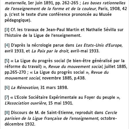
maternelle
, 1er juin 1891, pp. 262-265 ;
Les bases rationnelles
de l’enseignement de la forme et de la couleur
, Paris, 1908, 42
p. (c’est le texte d’une conférence prononcée au Musée
pédagogique).
[
3
]
Cf. les travaux de Jean-Paul Martin et Nathalie Sévilla sur
l’histoire de la Ligue de l’enseignement.
[
4
]
D’après la nécrologie parue dans
Les Etats-Unis d’Europe
,
avril 1933, et
La Paix par le droit
, avril-mai 1933.
[
5
]
« La Ligue du progrès social (le bien-être généralisé par la
réforme du travail) »,
Revue du mouvement social
, juillet 1885,
pp.265-270 ; « La Ligue du progrès social »,
Revue du
mouvement social
, novembre 1885, p.438.
[
6
]
La Rénovation
, 31 mars 1898.
[
7
]
« L’Ecole Sociétaire Expérimentale au Foyer du peuple »,
L’Association ouvrière
, 15 mai 1901.
[
8
]
Discours de M. de Saint-Etienne, reproduit dans
Cercle
parisien de la Ligue française de l’enseignement
, octobre-
décembre 1932.