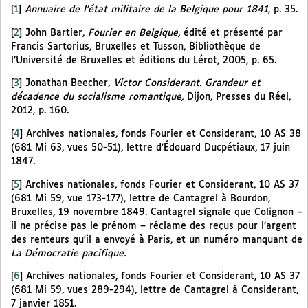
[
1
]
Annuaire de l’état militaire de la Belgique pour 1841
, p. 35.
[
2
]
John Bartier,
Fourier en Belgique,
édité et présenté par
Francis Sartorius, Bruxelles et Tusson, Bibliothèque de
l’Université de Bruxelles et éditions du Lérot, 2005, p. 65.
[
3
]
Jonathan Beecher,
Victor Considerant. Grandeur et
décadence du socialisme romantique,
Dijon, Presses du Réel,
2012, p. 160.
[
4
]
Archives nationales, fonds Fourier et Considerant, 10 AS 38
(681 Mi 63, vues 50-51), lettre d’Édouard Ducpétiaux, 17 juin
1847.
[
5
]
Archives nationales, fonds Fourier et Considerant, 10 AS 37
(681 Mi 59, vue 173-177), lettre de Cantagrel à Bourdon,
Bruxelles, 19 novembre 1849. Cantagrel signale que Colignon –
il ne précise pas le prénom – réclame des reçus pour l’argent
des renteurs qu’il a envoyé à Paris, et un numéro manquant de
La Démocratie pacifique.
[
6
]
Archives nationales, fonds Fourier et Considerant, 10 AS 37
(681 Mi 59, vues 289-294), lettre de Cantagrel à Considerant,
7 janvier 1851.