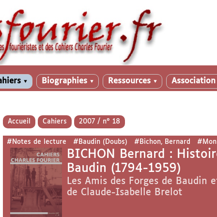
ahiers
Biographies
Ressources
Associatio
▼
▼
▼
Accueil
Cahiers
2007 / n° 18
#Notes de lecture
#Baudin (Doubs)
#Bichon, Bernard
#Monn
BICHON Bernard : Histoire
Baudin (1794-1959)
Les Amis des Forges de Baudin et
de Claude-Isabelle Brelot