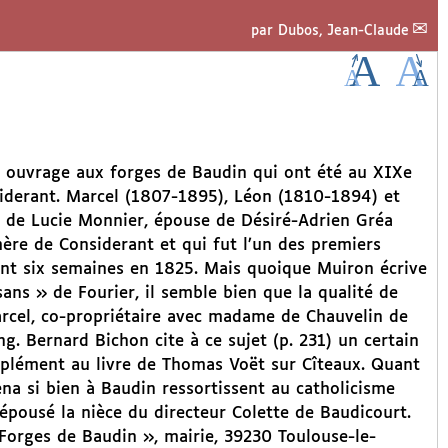
par
Dubos, Jean-Claude
n ouvrage aux forges de Baudin qui ont été au XIXe
siderant. Marcel (1807-1895), Léon (1810-1894) et
s de Lucie Monnier, épouse de Désiré-Adrien Gréa
ère de Considerant et qui fut l’un des premiers
urant six semaines en 1825. Mais quoique Muiron écrive
sans » de Fourier, il semble bien que la qualité de
arcel, co-propriétaire avec madame de Chauvelin de
g. Bernard Bichon cite à ce sujet (p. 231) un certain
mplément au livre de Thomas Voët sur Cîteaux. Quant
ena si bien à Baudin ressortissent au catholicisme
t épousé la nièce du directeur Colette de Baudicourt.
Forges de Baudin », mairie, 39230 Toulouse-le-