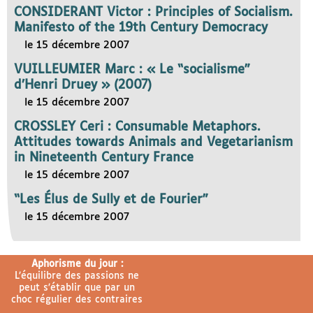
CONSIDERANT Victor : Principles of Socialism.
Manifesto of the 19th Century Democracy
le 15 décembre 2007
VUILLEUMIER Marc : « Le “socialisme”
d’Henri Druey » (2007)
le 15 décembre 2007
CROSSLEY Ceri : Consumable Metaphors.
Attitudes towards Animals and Vegetarianism
in Nineteenth Century France
le 15 décembre 2007
“Les Élus de Sully et de Fourier”
le 15 décembre 2007
Aphorisme du jour :
L’équilibre des passions ne
peut s’établir que par un
choc régulier des contraires