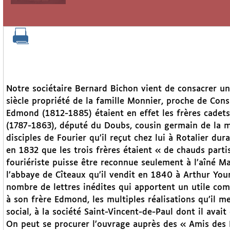
Notre sociétaire Bernard Bichon vient de consacrer u
siècle propriété de la famille Monnier, proche de Con
Edmond (1812-1885) étaient en effet les frères cadet
(1787-1863), député du Doubs, cousin germain de la m
disciples de Fourier qu’il reçut chez lui à Rotalier d
en 1832 que les trois frères étaient « de chauds parti
fouriériste puisse être reconnue seulement à l’aîné M
l’abbaye de Cîteaux qu’il vendit en 1840 à Arthur Youn
nombre de lettres inédites qui apportent un utile co
à son frère Edmond, les multiples réalisations qu’il m
social, à la société Saint-Vincent-de-Paul dont il avai
On peut se procurer l’ouvrage auprès des « Amis des 