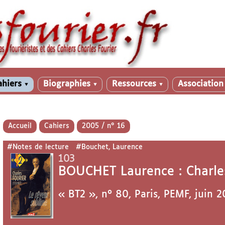
ahiers
Biographies
Ressources
Associatio
▼
▼
▼
Accueil
Cahiers
2005 / n° 16
#Notes de lecture
#Bouchet, Laurence
103
BOUCHET Laurence : Charles
« BT2 », n° 80, Paris, PEMF, juin 