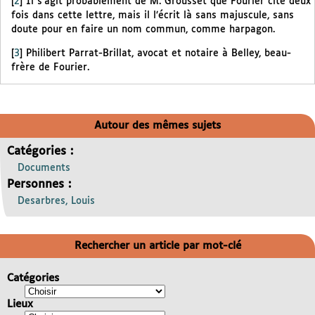
[
2
]
Il s’agit probablement de M. Grousset que Fourier cite deux
fois dans cette lettre, mais il l’écrit là sans majuscule, sans
doute pour en faire un nom commun, comme harpagon.
[
3
]
Philibert Parrat-Brillat, avocat et notaire à Belley, beau-
frère de Fourier.
Autour des mêmes sujets
Catégories :
Documents
Personnes :
Desarbres, Louis
Rechercher un article par mot-clé
Catégories
Lieux