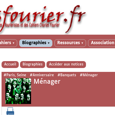
ahiers
Biographies
Ressources
Associatio
▼
▼
▼
Accueil
Biographies
Accéder aux notices
#Paris, Seine
#Anniversaire
#Banquets
#Ménager
Ménager