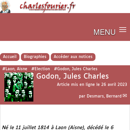
MENU
Accueil
Biographies
Accéder aux notices
#Laon, Aisne
#Election
#Godon, Jules Charles
Godon, Jules Charles
Article mis en ligne le
26 avril 2023
par
Desmars, Bernard
Né le 11 juillet 1814 à Laon (Aisne), décédé le 6