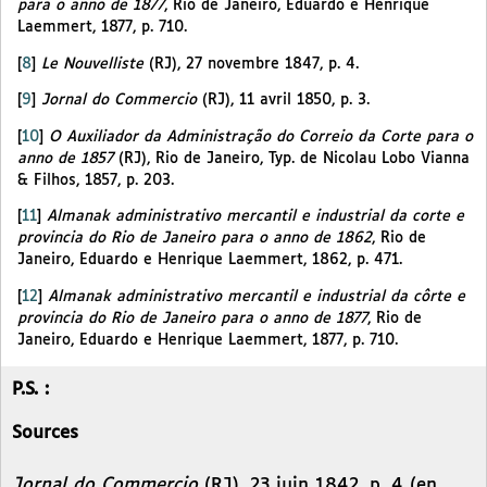
para o anno de 1877
, Rio de Janeiro, Eduardo e Henrique
Laemmert, 1877, p. 710.
[
8
]
Le Nouvelliste
(RJ), 27 novembre 1847, p. 4.
[
9
]
Jornal do Commercio
(RJ), 11 avril 1850, p. 3.
[
10
]
O Auxiliador da Administração do Correio da Corte para o
anno de 1857
(RJ), Rio de Janeiro, Typ. de Nicolau Lobo Vianna
& Filhos, 1857, p. 203.
[
11
]
Almanak administrativo mercantil e industrial da corte e
provincia do Rio de Janeiro para o anno de 1862
, Rio de
Janeiro, Eduardo e Henrique Laemmert, 1862, p. 471.
[
12
]
Almanak administrativo mercantil e industrial da côrte e
provincia do Rio de Janeiro para o anno de 1877
, Rio de
Janeiro, Eduardo e Henrique Laemmert, 1877, p. 710.
P.S. :
Sources
Jornal do Commercio
(RJ), 23 juin 1842, p. 4 (en