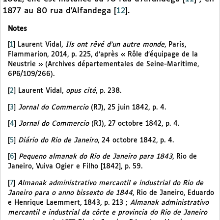
1877 au 80 rua d’Alfandega
[
12
]
.
Notes
[
1
]
Laurent Vidal,
Ils ont rêvé d’un autre monde
, Paris,
Flammarion, 2014, p. 225, d’après « Rôle d’équipage de la
Neustrie » (Archives départementales de Seine-Maritime,
6P6/109/266).
[
2
]
Laurent Vidal,
opus cité
, p. 238.
[
3
]
Jornal do Commercio
(RJ), 25 juin 1842, p. 4.
[
4
]
Jornal do Commercio
(RJ), 27 octobre 1842, p. 4.
[
5
]
Diário do Rio de Janeiro
, 24 octobre 1842, p. 4.
[
6
]
Pequeno almanak do Rio de Janeiro para 1843
, Rio de
Janeiro, Vuiva Ogier e Filho [1842], p. 59.
[
7
]
Almanak administrativo mercantil e industrial do Rio de
Janeiro para o anno bissexto de 1844
, Rio de Janeiro, Eduardo
e Henrique Laemmert, 1843, p. 213 ;
Almanak administrativo
mercantil e industrial da côrte e provincia do Rio de Janeiro