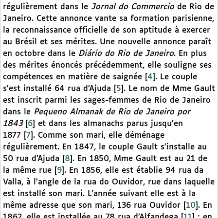
régulièrement dans le
Jornal do Commercio
de Rio de
Janeiro. Cette annonce vante sa formation parisienne,
la reconnaissance officielle de son aptitude à exercer
au Brésil et ses mérites. Une nouvelle annonce paraît
en octobre dans le
Diário do Rio de Janeiro
. En plus
des mérites énoncés précédemment, elle souligne ses
compétences en matière de saignée
[
4
]
. Le couple
s’est installé 64 rua d’Ajuda
[
5
]
. Le nom de Mme Gault
est inscrit parmi les sages-femmes de Rio de Janeiro
dans le
Pequeno Almanak de Rio de Janeiro por
1843
[
6
]
et dans les almanachs parus jusqu’en
1877
[
7
]
. Comme son mari, elle déménage
régulièrement. En 1847, le couple Gault s’installe au
50 rua d’Ajuda
[
8
]
. En 1850, Mme Gault est au 21 de
la même rue
[
9
]
. En 1856, elle est établie 94 rua da
Valla, à l’angle de la rua do Ouvidor, rue dans laquelle
est installé son mari. L’année suivant elle est à la
même adresse que son mari, 136 rua Ouvidor
[
10
]
. En
1862, elle est installée au 78 rua d’Alfandega
[
11
]
; en