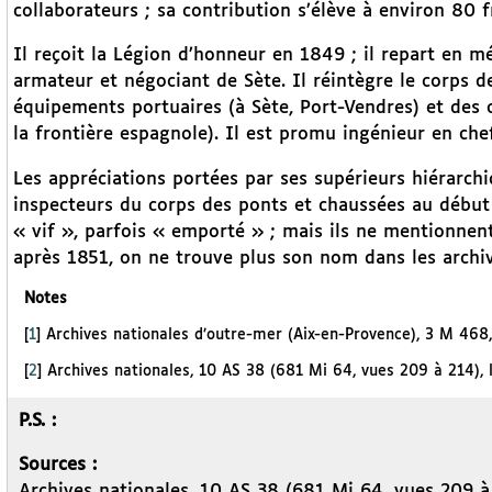
collaborateurs ; sa contribution s’élève à environ 80 
Il reçoit la Légion d’honneur en 1849 ; il repart en mé
armateur et négociant de Sète. Il réintègre le corps d
équipements portuaires (à Sète, Port-Vendres) et des 
la frontière espagnole). Il est promu ingénieur en che
Les appréciations portées par ses supérieurs hiérarch
inspecteurs du corps des ponts et chaussées au début 
« vif », parfois « emporté » ; mais ils ne mentionnent
après 1851, on ne trouve plus son nom dans les archiv
Notes
[
1
]
Archives nationales d’outre-mer (Aix-en-Provence), 3 M 468, 
[
2
]
Archives nationales, 10 AS 38 (681 Mi 64, vues 209 à 214), 
P.S. :
Sources :
Archives nationales, 10 AS 38 (681 Mi 64, vues 209 à