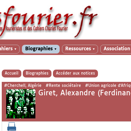
ahiers
Biographies
Ressources
Associatio
▼
▼
▼
Accueil
Biographies
Accéder aux notices
#Cherchell, Algérie
#Rente sociétaire
#Union agricole d’Afriq
Giret, Alexandre (Ferdina