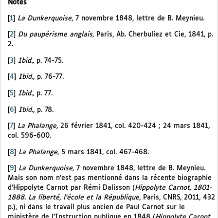
Notes
[
1
]
La Dunkerquoise
, 7 novembre 1848, lettre de B. Meynieu.
[
2
]
Du paupérisme anglais,
Paris, Ab. Cherbuliez et Cie, 1841, p.
2.
[
3
]
Ibid.,
p. 74-75.
[
4
]
Ibid.,
p. 76-77.
[
5
]
Ibid.,
p. 77.
[
6
]
Ibid.,
p. 78.
[
7
]
La Phalange,
26 février 1841, col. 420-424 ; 24 mars 1841,
col. 596-600.
[
8
]
La Phalange,
5 mars 1841, col. 467-468.
[
9
]
La Dunkerquoise,
7 novembre 1848, lettre de B. Meynieu.
Mais son nom n’est pas mentionné dans la récente biographie
d’Hippolyte Carnot par Rémi Dalisson (
Hippolyte Carnot, 1801-
1888. La liberté, l’école et la République
, Paris, CNRS, 2011, 432
p.), ni dans le travail plus ancien de Paul Carnot sur le
ministère de l’Instruction publique en 1848 (
Hippolyte Carnot