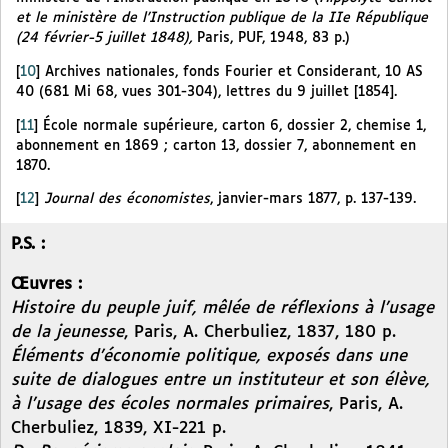
et le ministère de l’Instruction publique de la IIe République
(24 février-5 juillet 1848),
Paris, PUF, 1948, 83 p.)
[
10
]
Archives nationales, fonds Fourier et Considerant, 10 AS
40 (681 Mi 68, vues 301-304), lettres du 9 juillet [1854].
[
11
]
École normale supérieure, carton 6, dossier 2, chemise 1,
abonnement en 1869 ; carton 13, dossier 7, abonnement en
1870.
[
12
]
Journal des économistes
, janvier-mars 1877, p. 137-139.
P.S. :
Œuvres :
Histoire du peuple juif, mêlée de réflexions à l’usage
de la jeunesse
, Paris, A. Cherbuliez, 1837, 180 p.
Éléments d’économie politique, exposés dans une
suite de dialogues entre un instituteur et son élève,
à l’usage des écoles normales primaires
, Paris, A.
Cherbuliez, 1839, XI-221 p.