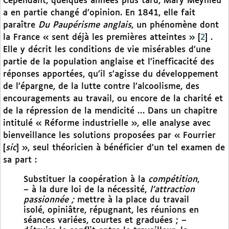
Cependant, quelques années plus tard, Mary Meynieu
a en partie changé d’opinion. En 1841, elle fait
paraître
Du Paupérisme anglais
, un phénomène dont
la France « sent déjà les premières atteintes »
[
2
]
.
Elle y décrit les conditions de vie misérables d’une
partie de la population anglaise et l’inefficacité des
réponses apportées, qu’il s’agisse du développement
de l’épargne, de la lutte contre l’alcoolisme, des
encouragements au travail, ou encore de la charité et
de la répression de la mendicité … Dans un chapitre
intitulé « Réforme industrielle », elle analyse avec
bienveillance les solutions proposées par « Fourrier
[
sic
] », seul théoricien à bénéficier d’un tel examen de
sa part :
Substituer la coopération à la
compétition
,
– à la dure loi de la nécessité,
l’attraction
passionnée ;
mettre à la place du travail
isolé, opiniâtre, répugnant, les réunions en
séances variées, courtes et graduées ; –