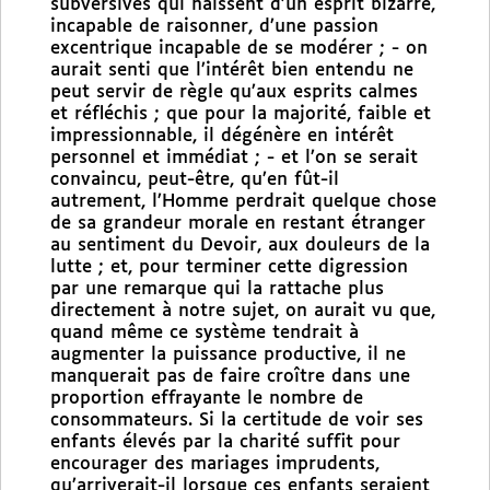
subversives qui naissent d’un esprit bizarre,
incapable de raisonner, d’une passion
excentrique incapable de se modérer ; - on
aurait senti que l’intérêt bien entendu ne
peut servir de règle qu’aux esprits calmes
et réfléchis ; que pour la majorité, faible et
impressionnable, il dégénère en intérêt
personnel et immédiat ; - et l’on se serait
convaincu, peut-être, qu’en fût-il
autrement, l’Homme perdrait quelque chose
de sa grandeur morale en restant étranger
au sentiment du Devoir, aux douleurs de la
lutte ; et, pour terminer cette digression
par une remarque qui la rattache plus
directement à notre sujet, on aurait vu que,
quand même ce système tendrait à
augmenter la puissance productive, il ne
manquerait pas de faire croître dans une
proportion effrayante le nombre de
consommateurs. Si la certitude de voir ses
enfants élevés par la charité suffit pour
encourager des mariages imprudents,
qu’arriverait-il lorsque ces enfants seraient