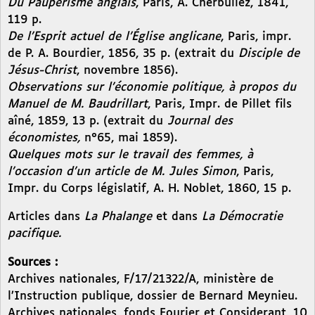
Du Paupérisme anglais
, Paris, A. Cherbuliez, 1841,
119 p.
De l’Esprit actuel de l’Église anglicane
, Paris, impr.
de P. A. Bourdier, 1856, 35 p. (extrait du
Disciple de
Jésus-Christ
, novembre 1856).
Observations sur l’économie politique, à propos du
Manuel de M. Baudrillart
, Paris, Impr. de Pillet fils
aîné, 1859, 13 p. (extrait du
Journal des
économistes,
n°65, mai 1859).
Quelques mots sur le travail des femmes, à
l’occasion d’un article de M. Jules Simon
, Paris,
Impr. du Corps législatif, A. H. Noblet, 1860, 15 p.
Articles dans
La Phalange
et dans
La Démocratie
pacifique.
Sources :
Archives nationales, F/17/21322/A, ministère de
l’Instruction publique, dossier de Bernard Meynieu.
Archives nationales, fonds Fourier et Considerant, 10