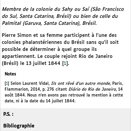
Membre de la colonie du Sahy ou Saí (São Francisco
do Sul, Santa Catarina, Brésil) ou bien de celle du
Palmital (Garuva, Santa Catarina), Brésil.
Pierre Simon et sa femme participent à l’une des
colonies phalanstériennes du Brésil sans qu’il soit
possible de déterminer à quel groupe ils
appartiennent. Le couple rejoint Rio de Janeiro
(Brésil) le 13 juillet 1844
[
1
]
.
Notes
[
1
]
Selon Laurent Vidal,
Ils ont rêvé d’un autre monde
, Paris,
Flammarion, 2014, p. 276 citant
Diário do Rio de Janeiro
, 14
août 1844. Nous n’en avons pas retrouvé la mention à cette
date, ni à la date du 14 juillet 1844.
P.S. :
Bibliographie