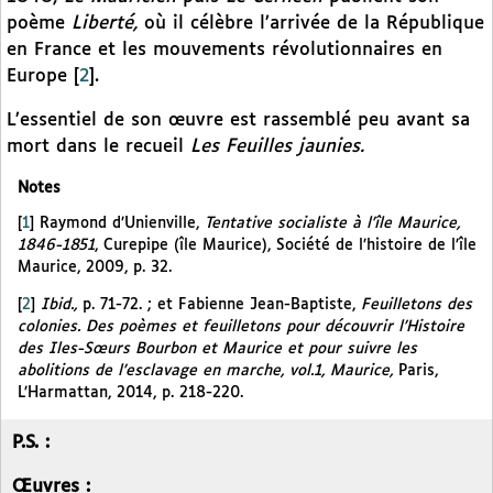
poème
Liberté,
où il célèbre l’arrivée de la République
en France et les mouvements révolutionnaires en
Europe
[
2
]
.
L’essentiel de son œuvre est rassemblé peu avant sa
mort dans le recueil
Les Feuilles jaunies.
Notes
[
1
]
Raymond d’Unienville,
Tentative socialiste à l’île Maurice,
1846-1851
, Curepipe (île Maurice), Société de l’histoire de l’île
Maurice, 2009, p. 32.
[
2
]
Ibid.,
p. 71-72. ; et Fabienne Jean-Baptiste,
Feuilletons des
colonies. Des poèmes et feuilletons pour découvrir l’Histoire
des Iles-Sœurs Bourbon et Maurice et pour suivre les
abolitions de l’esclavage en marche, vol.1, Maurice,
Paris,
L’Harmattan, 2014, p. 218-220.
P.S. :
Œuvres :