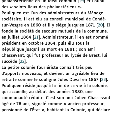
phalanstérienne en un idéal commun
[
19
]
et l’oubli
des « saints-lieux des phalanstériens ».
Pouliquen est l’un des administrateurs du Ménage
sociétaire. Il est élu au conseil municipal de Condé-
sur-Vesgre en 1860 et il y siège jusqu’en 1871
[
20
]
. Il
fonde la société de secours mutuels de la commune,
en juillet 1864
[
21
]
. Administrateur, il en est nommé
président en octobre 1864, puis élu sous la
République jusqu’à sa mort en 1881 ; son ami
Chassevant, qui fut professeur au lycée de Brest, lui
succède
[
22
]
.
La petite colonie fouriériste connaît très peu
d’apports nouveaux, et devient un agréable lieu de
retraite comme le souligne Jules Duval en 1867
[
23
]
.
Pouliquen réside jusqu’à la fin de sa vie à la colonie,
qui accueille, au début des années 1880, une
communauté réduite. C’est son ami Julien Chassevant
âgé de 76 ans, signalé comme « ancien professeur,
pensionné de l’État », habitant la Colonie, qui déclare