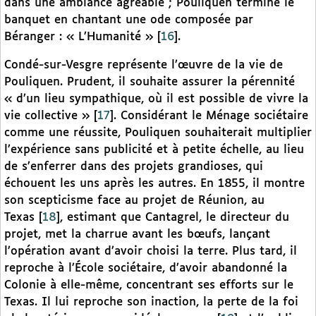
dans une ambiance agréable ; Pouliquen termine le
banquet en chantant une ode composée par
Béranger : « L’Humanité »
[
16
]
.
Condé-sur-Vesgre représente l’œuvre de la vie de
Pouliquen. Prudent, il souhaite assurer la pérennité
« d’un lieu sympathique, où il est possible de vivre la
vie collective »
[
17
]
. Considérant le Ménage sociétaire
comme une réussite, Pouliquen souhaiterait multiplier
l’expérience sans publicité et à petite échelle, au lieu
de s’enferrer dans des projets grandioses, qui
échouent les uns après les autres. En 1855, il montre
son scepticisme face au projet de Réunion, au
Texas
[
18
]
, estimant que Cantagrel, le directeur du
projet, met la charrue avant les bœufs, lançant
l’opération avant d’avoir choisi la terre. Plus tard, il
reproche à l’École sociétaire, d’avoir abandonné la
Colonie à elle-même, concentrant ses efforts sur le
Texas. Il lui reproche son inaction, la perte de la foi