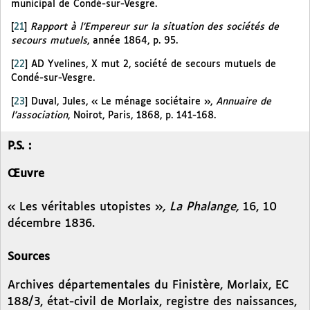
municipal de Condé-sur-Vesgre.
[
21
]
Rapport à l’Empereur sur la situation des sociétés de
secours mutuels
, année 1864, p. 95.
[
22
]
AD Yvelines, X mut 2, société de secours mutuels de
Condé-sur-Vesgre.
[
23
]
Duval, Jules, « Le ménage sociétaire »,
Annuaire de
l’association
, Noirot, Paris, 1868, p. 141-168.
P.S. :
Œuvre
« Les véritables utopistes »
, La Phalange,
16, 10
décembre 1836.
Sources
Archives départementales du Finistère, Morlaix, EC
188/3, état-civil de Morlaix, registre des naissances,