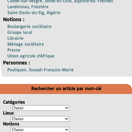
Condé-sur-Vesgre, Seine-et-Oise, aujourd’hui Yvelines
Landivisiau, Finistère
Saint-Denis-du-Sig, Algérie
Notions :
Boulangerie sociétaire
Groupe local
Librairie
Ménage sociétaire
Presse
Union agricole d’Afrique
Personnes :
Pouliquen, Joseph-François-Marie
Rechercher un article par mot-clé
Catégories
Lieux
Notions