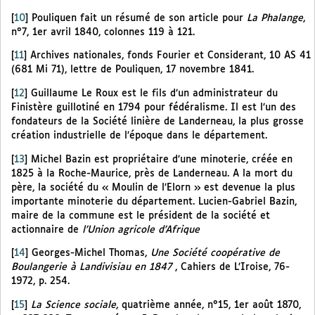
[
10
]
Pouliquen fait un résumé de son article pour
La Phalange
,
n°7, 1er avril 1840, colonnes 119 à 121.
[
11
]
Archives nationales, fonds Fourier et Considerant, 10 AS 41
(681 Mi 71), lettre de Pouliquen, 17 novembre 1841.
[
12
]
Guillaume Le Roux est le fils d’un administrateur du
Finistère guillotiné en 1794 pour fédéralisme. Il est l’un des
fondateurs de la Société linière de Landerneau, la plus grosse
création industrielle de l’époque dans le département.
[
13
]
Michel Bazin est propriétaire d’une minoterie, créée en
1825 à la Roche-Maurice, près de Landerneau. A la mort du
père, la société du « Moulin de l’Elorn » est devenue la plus
importante minoterie du département. Lucien-Gabriel Bazin,
maire de la commune est le président de la société et
actionnaire de
l’Union agricole d’Afrique
[
14
]
Georges-Michel Thomas,
Une Société coopérative de
Boulangerie à Landivisiau en 1847
, Cahiers de L’Iroise, 76-
1972, p. 254.
[
15
]
La Science sociale
, quatrième année, n°15, 1er août 1870,