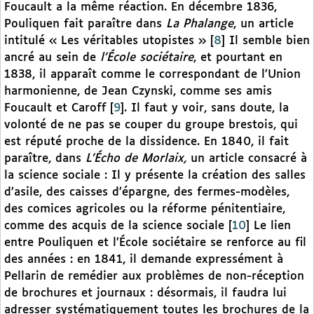
Foucault a la même réaction. En décembre 1836,
Pouliquen fait paraître dans
La Phalange
, un article
intitulé « Les véritables utopistes »
[
8
]
Il semble bien
ancré au sein de
l’École sociétaire
, et pourtant en
1838, il apparaît comme le correspondant de l’Union
harmonienne, de Jean Czynski, comme ses amis
Foucault et Caroff
[
9
]
. Il faut y voir, sans doute, la
volonté de ne pas se couper du groupe brestois, qui
est réputé proche de la dissidence. En 1840, il fait
paraître, dans
L’Écho de Morlaix,
un article consacré à
la science sociale : Il y présente la création des salles
d’asile, des caisses d’épargne, des fermes-modèles,
des comices agricoles ou la réforme pénitentiaire,
comme des acquis de la science sociale
[
10
]
Le lien
entre Pouliquen et l’École sociétaire se renforce au fil
des années : en 1841, il demande expressément à
Pellarin de remédier aux problèmes de non-réception
de brochures et journaux : désormais, il faudra lui
adresser systématiquement toutes les brochures de la