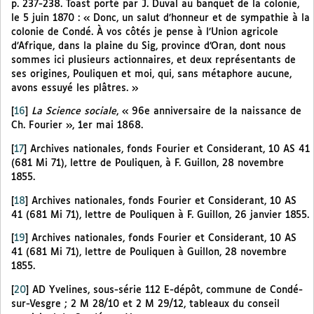
p. 237-238. Toast porté par J. Duval au banquet de la colonie,
le 5 juin 1870 : « Donc, un salut d’honneur et de sympathie à la
colonie de Condé. À vos côtés je pense à l’Union agricole
d’Afrique, dans la plaine du Sig, province d’Oran, dont nous
sommes ici plusieurs actionnaires, et deux représentants de
ses origines, Pouliquen et moi, qui, sans métaphore aucune,
avons essuyé les plâtres. »
[
16
]
La Science sociale
, « 96e anniversaire de la naissance de
Ch. Fourier », 1er mai 1868.
[
17
]
Archives nationales, fonds Fourier et Considerant, 10 AS 41
(681 Mi 71), lettre de Pouliquen, à F. Guillon, 28 novembre
1855.
[
18
]
Archives nationales, fonds Fourier et Considerant, 10 AS
41 (681 Mi 71), lettre de Pouliquen à F. Guillon, 26 janvier 1855.
[
19
]
Archives nationales, fonds Fourier et Considerant, 10 AS
41 (681 Mi 71), lettre de Pouliquen à Guillon, 28 novembre
1855.
[
20
]
AD Yvelines, sous-série 112 E-dépôt, commune de Condé-
sur-Vesgre ; 2 M 28/10 et 2 M 29/12, tableaux du conseil