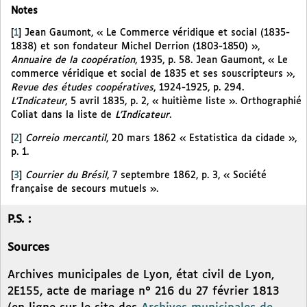
Notes
[
1
]
Jean Gaumont, « Le Commerce véridique et social (1835-
1838) et son fondateur Michel Derrion (1803-1850) »,
Annuaire de la coopération
, 1935, p. 58. Jean Gaumont, « Le
commerce véridique et social de 1835 et ses souscripteurs »,
Revue des études coopératives
, 1924-1925, p. 294.
L’Indicateur
, 5 avril 1835, p. 2, « huitième liste ». Orthographié
Coliat dans la liste de
L’Indicateur
.
[
2
]
Correio mercantil
, 20 mars 1862 « Estatistica da cidade »,
p. 1.
[
3
]
Courrier du Brésil
, 7 septembre 1862, p. 3, « Société
française de secours mutuels ».
P.S. :
Sources
Archives municipales de Lyon, état civil de Lyon,
2E155, acte de mariage n° 216 du 27 février 1813