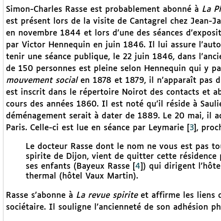
Simon-Charles Rasse est probablement abonné à
La P
est présent lors de la visite de Cantagrel chez Jean-J
en novembre 1844 et lors d’une des séances d’exposit
par Victor Hennequin en juin 1846. Il lui assure l’aut
tenir une séance publique, le 22 juin 1846, dans l’anci
de 150 personnes est pleine selon Hennequin qui y par
mouvement social
en 1878 et 1879, il n’apparaît pas 
est inscrit dans le répertoire Noirot des contacts et ab
cours des années 1860. Il est noté qu’il réside à Saul
déménagement serait à dater de 1889. Le 20 mai, il ad
Paris. Celle-ci est lue en séance par Leymarie
[
3
]
, proc
Le docteur Rasse dont le nom ne vous est pas tout
spirite de Dijon, vient de quitter cette résidence
ses enfants (Bayeux Rasse
[
4
]
) qui dirigent l’hôt
thermal (hôtel Vaux Martin).
Rasse s’abonne à
La revue spirite
et affirme les liens 
sociétaire. Il souligne l’ancienneté de son adhésion ph