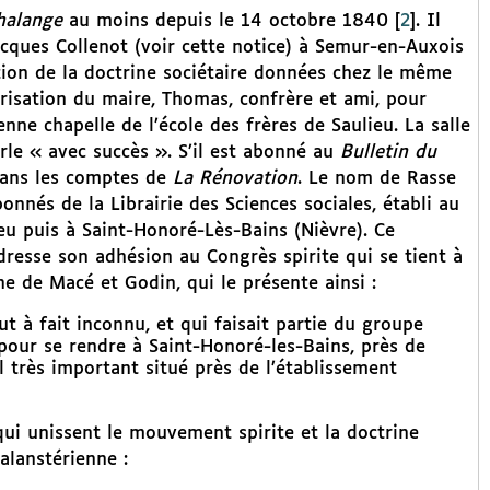
halange
au moins depuis le 14 octobre 1840
[
2
]
. Il
acques Collenot (voir cette notice) à Semur-en-Auxois
ion de la doctrine sociétaire données chez le même
orisation du maire, Thomas, confrère et ami, pour
enne chapelle de l’école des frères de Saulieu. La salle
le « avec succès ». S’il est abonné au
Bulletin du
dans les comptes de
La Rénovation
. Le nom de Rasse
onnés de la Librairie des Sciences sociales, établi au
ieu puis à Saint-Honoré-Lès-Bains (Nièvre). Ce
resse son adhésion au Congrès spirite qui se tient à
he de Macé et Godin, qui le présente ainsi :
 à fait inconnu, et qui faisait partie du groupe
 pour se rendre à Saint-Honoré-les-Bains, près de
el très important situé près de l’établissement
qui unissent le mouvement spirite et la doctrine
alanstérienne :