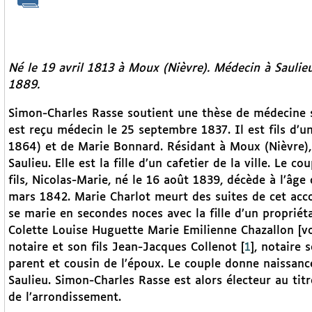
Né le 19 avril 1813 à Moux (Nièvre). Médecin à Saulieu
1889.
Simon-Charles Rasse soutient une thèse de médecine su
est reçu médecin le 25 septembre 1837. Il est fils d’u
1864) et de Marie Bonnard. Résidant à Moux (Nièvre),
Saulieu. Elle est la fille d’un cafetier de la ville. Le c
fils, Nicolas-Marie, né le 16 août 1839, décède à l’âge 
mars 1842. Marie Charlot meurt des suites de cet ac
se marie en secondes noces avec la fille d’un propriéta
Colette Louise Huguette Marie Emilienne Chazallon [vo
notaire et son fils Jean-Jacques Collenot
[
1
]
, notaire
parent et cousin de l’époux. Le couple donne naissance
Saulieu. Simon-Charles Rasse est alors électeur au tit
de l’arrondissement.