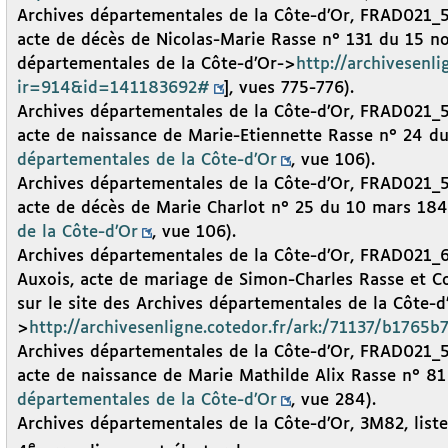
Archives départementales de la Côte-d’Or, FRAD021_584
acte de décès de Nicolas-Marie Rasse n° 131 du 15 no
départementales de la Côte-d’Or->
http://archivesenli
ir=914&id=141183692#
], vues 775-776).
Archives départementales de la Côte-d’Or, FRAD021_58
acte de naissance de Marie-Etiennette Rasse n° 24 du
départementales de la Côte-d’Or
, vue 106).
Archives départementales de la Côte-d’Or, FRAD021_58
acte de décès de Marie Charlot n° 25 du 10 mars 1842
de la Côte-d’Or
, vue 106).
Archives départementales de la Côte-d’Or, FRAD021_60
Auxois, acte de mariage de Simon-Charles Rasse et Co
sur le site des Archives départementales de la Côte-d
>
http://archivesenligne.cotedor.fr/ark:/71137/b1765
Archives départementales de la Côte-d’Or, FRAD021_58
acte de naissance de Marie Mathilde Alix Rasse n° 81
départementales de la Côte-d’Or
, vue 284).
Archives départementales de la Côte-d’Or, 3M82, list
e