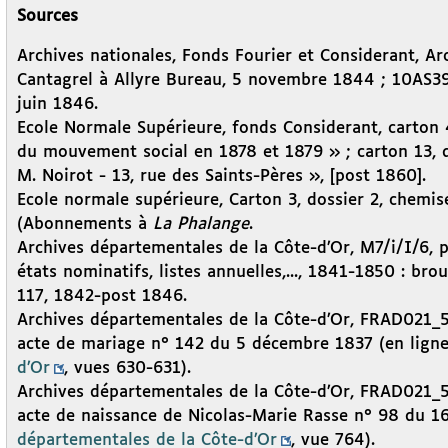
Sources
Archives nationales, Fonds Fourier et Considerant, Ar
Cantagrel à Allyre Bureau, 5 novembre 1844 ; 10AS39 
juin 1846.
Ecole Normale Supérieure, fonds Considerant, carton 4
du mouvement social en 1878 et 1879 » ; carton 13, d
M. Noirot - 13, rue des Saints-Pères », [post 1860].
Ecole normale supérieure, Carton 3, dossier 2, chemi
(Abonnements à
La Phalange
.
Archives départementales de la Côte-d’Or, M7/i/I/6, p
états nominatifs, listes annuelles,..., 1841-1850 : brou
117, 1842-post 1846.
Archives départementales de la Côte-d’Or, FRAD021_584
acte de mariage n° 142 du 5 décembre 1837 (en ligne
d’Or
, vues 630-631).
Archives départementales de la Côte-d’Or, FRAD021_584
acte de naissance de Nicolas-Marie Rasse n° 98 du 16
départementales de la Côte-d’Or
, vue 764).