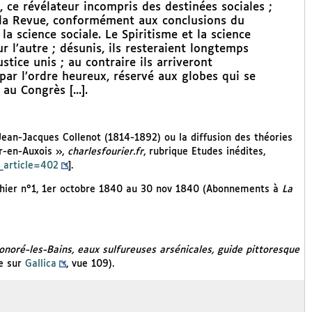
], ce révélateur incompris des destinées sociales ;
is la Revue, conformément aux conclusions du
 science sociale. Le Spiritisme et la science
r l’autre ; désunis, ils resteraient longtemps
ustice unis ; au contraire ils arriveront
par l’ordre heureux, réservé aux globes qui se
u Congrès [...].
ean-Jacques Collenot (1814-1892) ou la diffusion des théories
r-en-Auxois »,
charlesfourier.fr
, rubrique Etudes inédites,
d_article=402
].
cahier n°1, 1er octobre 1840 au 30 nov 1840 (Abonnements à
La
onoré-les-Bains, eaux sulfureuses arsénicales, guide pittoresque
ne sur
Gallica
, vue 109).