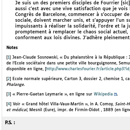
Je suis un des premiers disciples de Fourrier [sic
aussi c’est avec une vive satisfaction que je vo
Congrès de Barcelone, commencer à s’occuper de la
sociale, doivent marcher unis, et s’appuyer l’un su
impuissants à réaliser la solidarité, l’ordre et la j
promptement à remplacer le chaos social actuel, 
conforment aux lois divines. J’adhère pleinement a
Notes
[
1
]
Jean-Claude Sosnowski, « Du phalanstère à la République : J
de l’Ecole sociétaire dans une petite ville bourguignonne, Semu
disponible en ligne, [
http://www.charlesfourier.fr/article.php3?i
[
2
]
Ecole normale supérieure, Carton 3, dossier 2, chemise 1, 
Phalange
.
[
3
]
« Pierre-Gaetan Leymarie », en ligne sur
Wikipedia
.
[
4
]
Voir « Grand hôtel Villa-Vaux-Martin », in A. Comoy,
Saint-H
et médical
, Mesnil (Eure), impr. de Firmin-Didot , 1889 (en lig
P.S. :