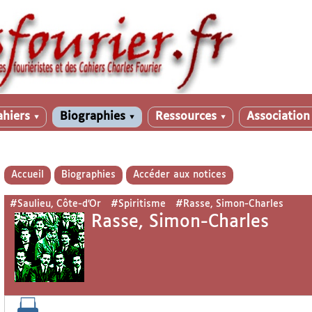
ahiers
Biographies
Ressources
Associatio
▼
▼
▼
Accueil
Biographies
Accéder aux notices
#Saulieu, Côte-d’Or
#Spiritisme
#Rasse, Simon-Charles
Rasse, Simon-Charles