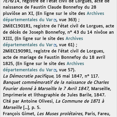
7E76/14, registre de l’état civil de Lorgues, acte de
naissance de Faustin Claude Bonnefoy du 28
pluviôse an XI, (En ligne sur le site des
Archives
départementales du Var
, vue 363) ;
2MiEC1901R1, registre de l’état civil de Lorgues, acte
de décès de Joseph Bonnefoy, n° 43 du 14 nivôse an
XIII, (En ligne sur le site des
Archives
départementales du Var
, vue 61) ;
2MiEC1909R1, registre de l’état civil de Lorgues,
acte de mariage de Faustin Bonnefoy du 18 avril
1825, (En ligne sur le site des
Archives
départementales du Var
, vue 57).
La Démocratie pacifique
, 16 mai 1847, n° 117.
Banquet commémoratif de la naissance de Charles
Fourier donné à Marseille le 7 Avril 1847
, Marseille,
Imprimerie et lithographie de Jules Barile, 1847.
Cité par Antoine Olivesi,
La Commune de 1871 à
Marseille
[...], p. 5.
François Gimet,
Les Muses prolétaires
, Paris, Fareu,