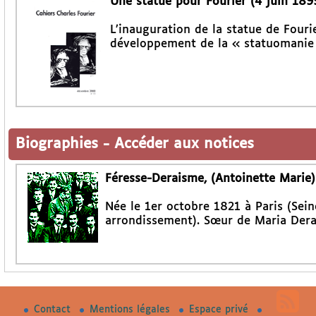
Une statue pour Fourier (4 juin 189
L’inauguration de la statue de Fourie
développement de la « statuomanie 
Biographies
-
Accéder aux notices
Féresse-Deraisme, (Antoinette Marie
Née le 1er octobre 1821 à Paris (Sein
arrondissement). Sœur de Maria Derai
Contact
Mentions légales
Espace privé