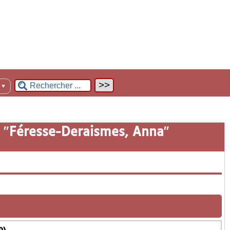
n
▼
 "
Féresse-Deraismes, Anna
"