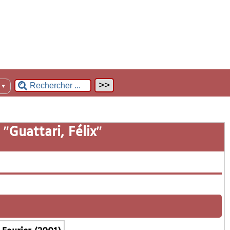
n
▼
 "
Guattari, Félix
"