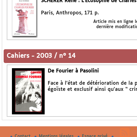
SCHERER René : L’Ecosophie de Charles
Paris, Anthropos, 171 p.
Article mis en ligne 
dernière modificati
Cahiers
-
2003 / n° 14
De Fourier à Pasolini
Face à l’état de détérioration de la
égoïste et exclusif ainsi qu’aux “ c
Contact
Mentions légales
Espace privé