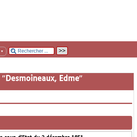
n
▼
 "
Desmoineaux, Edme
"