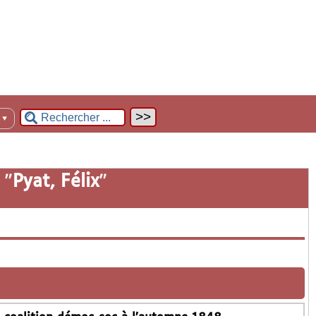
n
▼
 "
Pyat, Félix
"