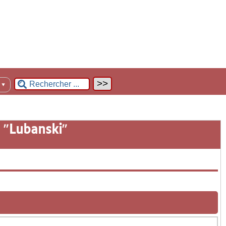
n
▼
 "
Lubanski
"