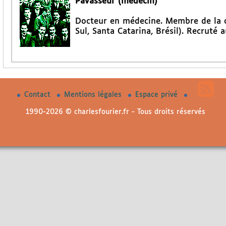
Pavasseur (médecin)
Docteur en médecine. Membre de la c
Sul, Santa Catarina, Brésil). Recruté
Contact
Mentions légales
Espace privé
1990-2026 © charlesfourier.fr - Tous droits réservés