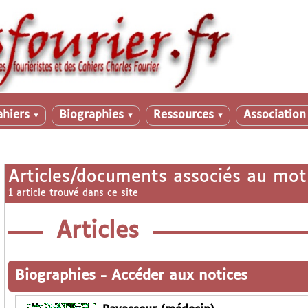
ahiers
Biographies
Ressources
Associatio
▼
▼
▼
Articles/documents associés au mot
1 article trouvé dans ce site
Articles
Biographies
-
Accéder aux notices