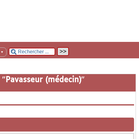
n
▼
 "
Pavasseur (médecin)
"