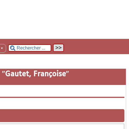
n
▼
 "
Gautet, Françoise
"