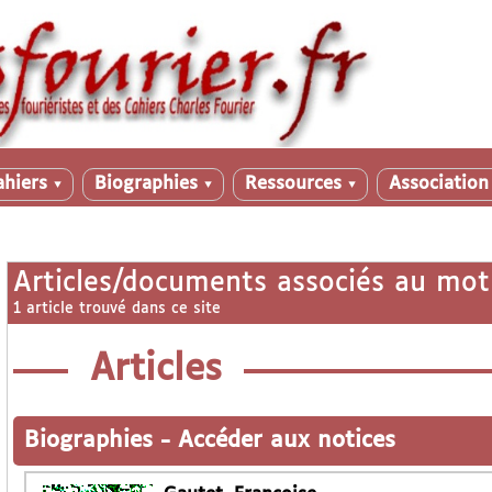
ahiers
Biographies
Ressources
Associatio
▼
▼
▼
Articles/documents associés au mot
1 article trouvé dans ce site
Articles
Biographies
-
Accéder aux notices