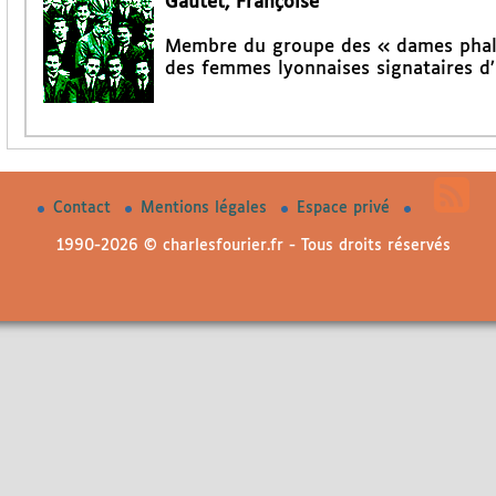
Gautet, Françoise
Membre du groupe des « dames phalan
des femmes lyonnaises signataires d’
Contact
Mentions légales
Espace privé
1990-2026 © charlesfourier.fr - Tous droits réservés