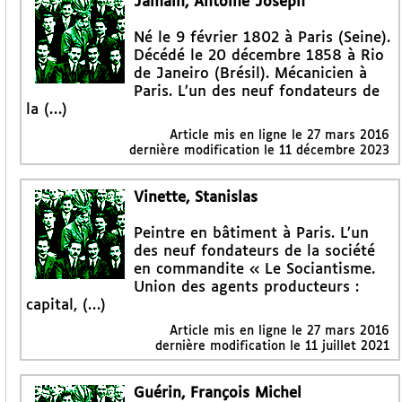
Jamain, Antoine Joseph
Né le 9 février 1802 à Paris (Seine).
Décédé le 20 décembre 1858 à Rio
de Janeiro (Brésil). Mécanicien à
Paris. L’un des neuf fondateurs de
la (…)
Article mis en ligne le
27 mars 2016
dernière modification le 11 décembre 2023
Vinette, Stanislas
Peintre en bâtiment à Paris. L’un
des neuf fondateurs de la société
en commandite « Le Sociantisme.
Union des agents producteurs :
capital, (…)
Article mis en ligne le
27 mars 2016
dernière modification le 11 juillet 2021
Guérin, François Michel