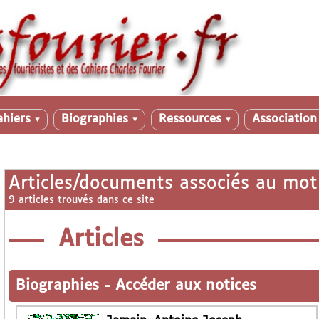
ahiers
Biographies
Ressources
Associatio
▼
▼
▼
Articles/documents associés au mot
9 articles trouvés dans ce site
Articles
Biographies
-
Accéder aux notices