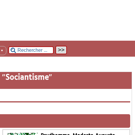
n
▼
 "
Sociantisme
"