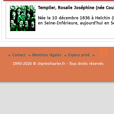
Templier, Rosalie Joséphine (née Cou
Née le 10 décembre 1836 à Helchin (
en Seine-Inférieure, aujourd’hui en S
Contact
Mentions légales
Espace privé
1990-2026 © charlesfourier.fr - Tous droits réservés