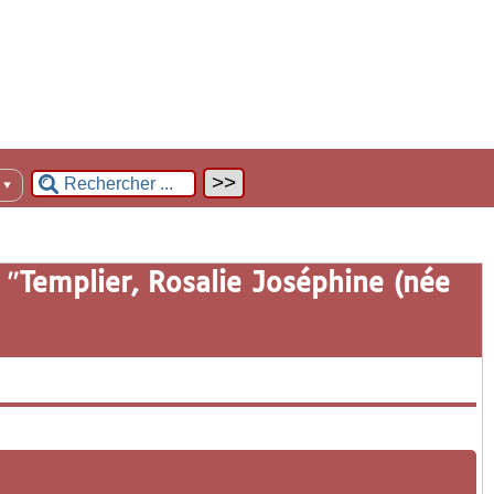
n
▼
 "
Templier, Rosalie Joséphine (née