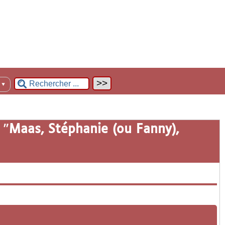
n
▼
 "
Maas, Stéphanie (ou Fanny),