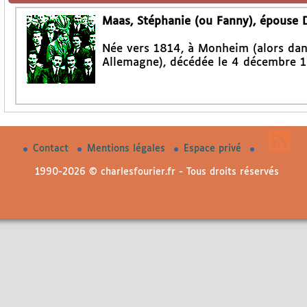
Maas, Stéphanie (ou Fanny), épouse 
Née vers 1814, à Monheim (alors dan
Allemagne), décédée le 4 décembre 18
Contact
Mentions légales
Espace privé
1990-2026 © charlesfourier.fr - Tous droits réservés