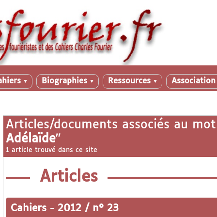
ahiers
Biographies
Ressources
Associatio
▼
▼
▼
Articles/documents associés au mot
Adélaïde
"
1 article trouvé dans ce site
Articles
Cahiers
-
2012 / n° 23