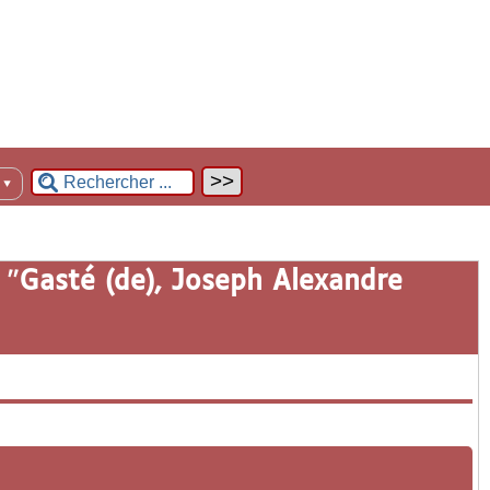
n
▼
 "
Gasté (de), Joseph Alexandre