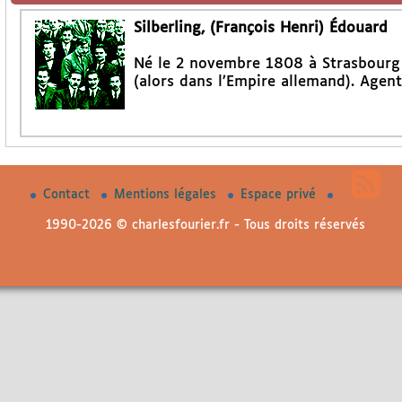
Silberling, (François Henri) Édouard
Né le 2 novembre 1808 à Strasbourg 
(alors dans l’Empire allemand). Agen
Contact
Mentions légales
Espace privé
1990-2026 © charlesfourier.fr - Tous droits réservés