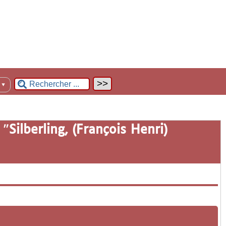
n
▼
 "
Silberling, (François Henri)