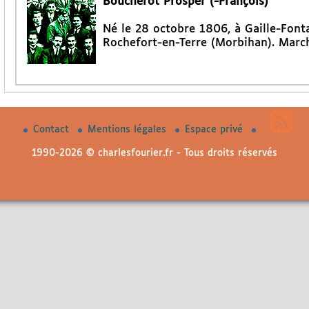
Boucherot Prosper (-François)
Né le 28 octobre 1806, à Gaille-Font
Rochefort-en-Terre (Morbihan). March
Contact
Mentions légales
Espace privé
1990-2026 © charlesfourier.fr - Tous droits réservés