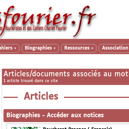
ahiers
Biographies
Ressources
Associatio
▼
▼
▼
Articles/documents associés au mot
1 article trouvé dans ce site
Articles
Biographies
-
Accéder aux notices