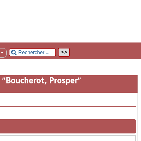
n
▼
 "
Boucherot, Prosper
"